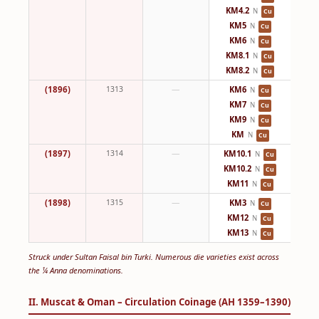
KM4.2
N
Cu
KM5
N
Cu
KM6
N
Cu
KM8.1
N
Cu
KM8.2
N
Cu
(1896)
1313
—
KM6
N
Cu
KM7
N
Cu
KM9
N
Cu
KM
N
Cu
(1897)
1314
—
KM10.1
N
Cu
KM10.2
N
Cu
KM11
N
Cu
(1898)
1315
—
KM3
N
Cu
KM12
N
Cu
KM13
N
Cu
Struck under Sultan Faisal bin Turki. Numerous die varieties exist across
the ¼ Anna denominations.
II. Muscat & Oman – Circulation Coinage (AH 1359–1390)