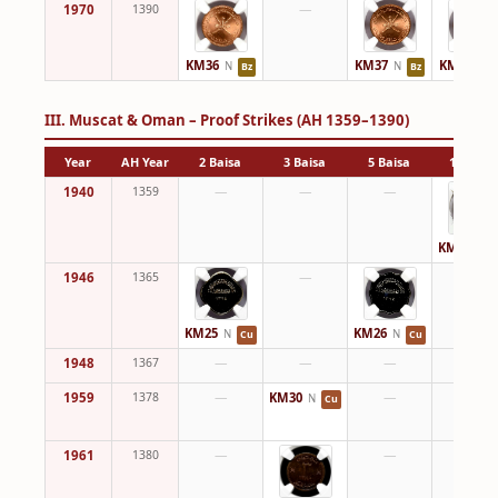
1970
1390
—
KM36
KM37
KM38
N
N
N
Bz
Bz
III. Muscat & Oman – Proof Strikes (AH 1359–1390)
Year
AH Year
2 Baisa
3 Baisa
5 Baisa
10 Baisa
1940
1359
—
—
—
KM22
N
1946
1365
—
—
KM25
KM26
N
N
Cu
Cu
1948
1367
—
—
—
—
1959
1378
—
KM30
—
—
N
Cu
1961
1380
—
—
—