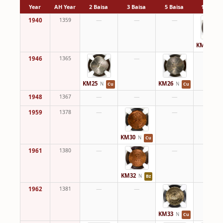
Year
AH Year
2 Baisa
3 Baisa
5 Baisa
10 Baisa
1940
1359
—
—
—
KM22
N
1946
1365
—
—
KM25
KM26
N
N
Cu
Cu
1948
1367
—
—
—
—
1959
1378
—
—
—
KM30
N
Cu
1961
1380
—
—
—
KM32
N
Bz
1962
1381
—
—
—
KM33
N
Cu