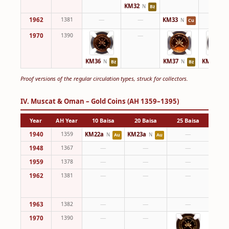
KM32
N
Bz
1962
1381
—
—
KM33
—
N
Cu
1970
1390
—
KM36
KM37
KM38
N
N
N
Bz
Bz
Proof versions of the regular circulation types, struck for collectors.
IV. Muscat & Oman – Gold Coins (AH 1359–1395)
Year
AH Year
10 Baisa
20 Baisa
25 Baisa
50 
1940
1359
KM22a
KM23a
—
KM24
N
N
Au
Au
1948
1367
—
—
—
1959
1378
—
—
—
1962
1381
—
—
—
1963
1382
—
—
—
1970
1390
—
—
KM40