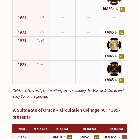
KM39a
N
Au
1971
1391
—
—
—
1972
1392
—
—
KM45
KM4
N
Au
1974
1394
—
—
KM4
KM45
N
Au
1975
1395
—
—
KM4
KM45
N
Au
Gold restrikes and presentation pieces spanning the Muscat & Oman and
early Sultanate periods.
V. Sultanate of Oman – Circulation Coinage (AH 1395–
present)
Year
AH Year
5 Baisa
10 Baisa
25 Baisa
5
1975
1395
KM50
KM52
KM45a
KM
N
N
N
Bz
Bz
Cu