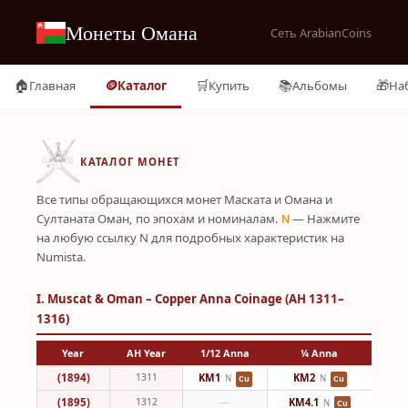
Монеты Омана
Сеть ArabianCoins
🏠
🪙
🛒
📚
🎁
Главная
Каталог
Купить
Альбомы
На
КАТАЛОГ МОНЕТ
Все типы обращающихся монет Маската и Омана и
Султаната Оман, по эпохам и номиналам.
— Нажмите
N
на любую ссылку N для подробных характеристик на
Numista.
I. Muscat & Oman – Copper Anna Coinage (AH 1311–
1316)
Year
AH Year
1/12 Anna
¼ Anna
(1894)
1311
KM1
KM2
N
N
Cu
Cu
(1895)
1312
—
KM4.1
N
Cu