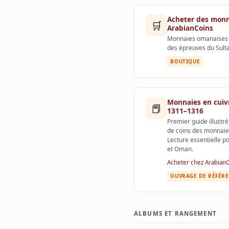
Acheter des monn
🛒
ArabianCoins
Monnaies omanaises in
des épreuves du Sult
BOUTIQUE
Monnaies en cuiv
📕
1311–1316
Premier guide illustr
de coins des monnaies
Lecture essentielle p
et Oman.
Acheter chez Arabian
OUVRAGE DE RÉFÉR
ALBUMS ET RANGEMENT