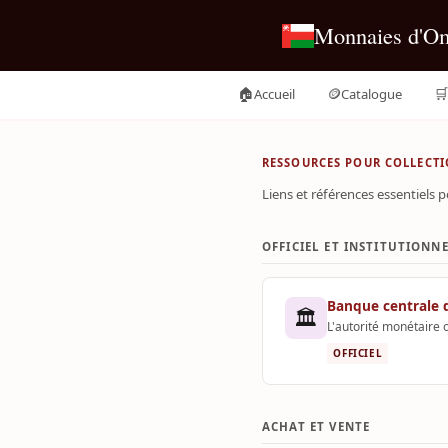
Monnaies d'O
🏠
🪙
🛒
Accueil
Catalogue
RESSOURCES POUR COLLECT
Liens et références essentiels
OFFICIEL ET INSTITUTIONN
Banque centrale
🏛️
L'autorité monétaire o
OFFICIEL
ACHAT ET VENTE