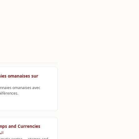
ies omanaises sur
nnaies omanaises avec
 références.
mps and Currencies
الم