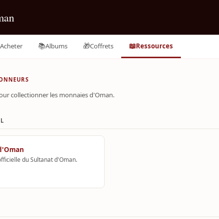
man
📚
🎁
📖
Acheter
Albums
Coffrets
Ressources
IONNEURS
 pour collectionner les monnaies d'Oman.
EL
 d'Oman
fficielle du Sultanat d'Oman.