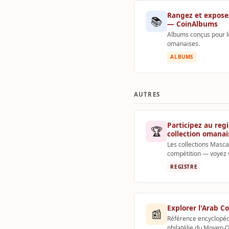
Rangez et expose
📚
— CoinAlbums
Albums conçus pour l
omanaises.
ALBUMS
AUTRES
Participez au reg
🏆
collection omanai
Les collections Masca
compétition — voyez 
REGISTRE
Explorer l'Arab Co
📰
Référence encyclopéd
philatélie du Moyen-O