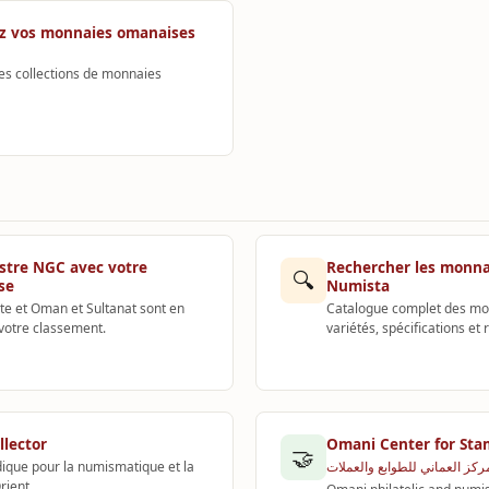
z vos monnaies omanaises
es collections de monnaies
istre NGC avec votre
Rechercher les monna
🔍
se
Numista
te et Oman et Sultanat sont en
Catalogue complet des mo
votre classement.
variétés, spécifications et
llector
Omani Center for Sta
🤝
ique pour la numismatique et la
ركز العماني للطوابع والعملات
rient.