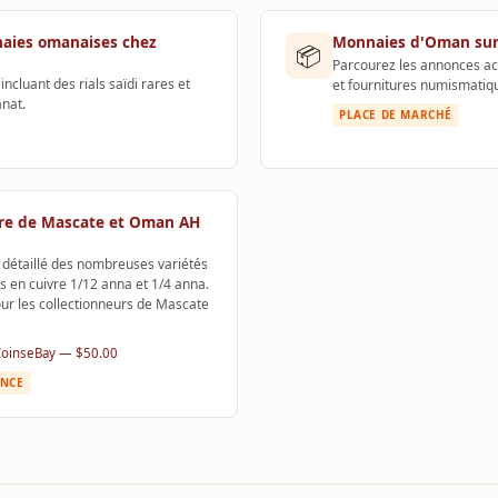
aies omanaises chez
Monnaies d'Oman sur
📦
Parcourez les annonces act
cluant des rials saïdi rares et
et fournitures numismatiq
anat.
PLACE DE MARCHÉ
re de Mascate et Oman AH
é détaillé des nombreuses variétés
 en cuivre 1/12 anna et 1/4 anna.
our les collectionneurs de Mascate
Coins
eBay — $50.00
ENCE